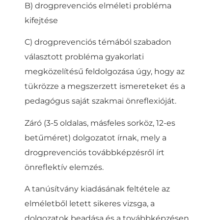
B) drogprevenciós elméleti probléma
kifejtése
C) drogprevenciós témából szabadon
választott probléma gyakorlati
megközelítésű feldolgozása úgy, hogy az
tükrözze a megszerzett ismereteket és a
pedagógus saját szakmai önreflexióját.
Záró (3-5 oldalas, másfeles sorköz, 12-es
betűméret) dolgozatot írnak, mely a
drogprevenciós továbbképzésről írt
önreflektív elemzés.
A tanúsítvány kiadásának feltétele az
elméletből letett sikeres vizsga, a
dolgozatok beadása és a továbbképzésen