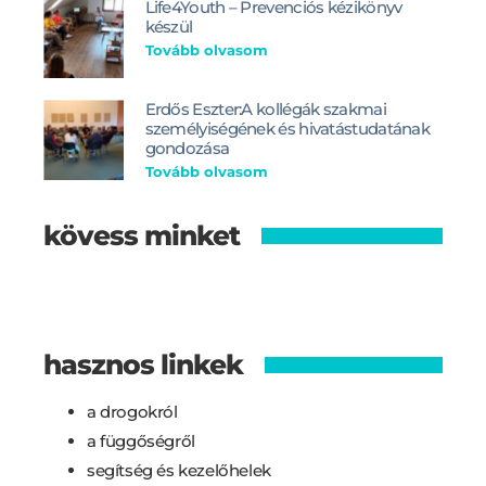
Life4Youth – Prevenciós kézikönyv
készül
Tovább olvasom
Erdős Eszter:A kollégák szakmai
személyiségének és hivatástudatának
gondozása
Tovább olvasom
kövess minket
hasznos linkek
a drogokról
a függőségről
segítség és kezelőhelek