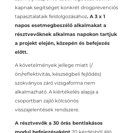
kapnak segítséget konkrét drogprevenciós
tapasztalataik feldolgozásához
. A 3 x 1
napos esetmegbeszélő alkalmakat a
résztvevőknek alkalmas napokon tartjuk
a projekt elején, közepén és befejezés
előtt.
A követelmények jellege miatt (/
ön/reflektivitás, készségbeli fejlődés)
szokványos záró vizsgaforma nem
alkalmazható. A kiértékelés alapja a
csoportban zajló kölcsönös
visszajelentések rendszere.
A résztvevők a 30 órás bentlakásos
modul befejezéseként
20 kérdésből álló