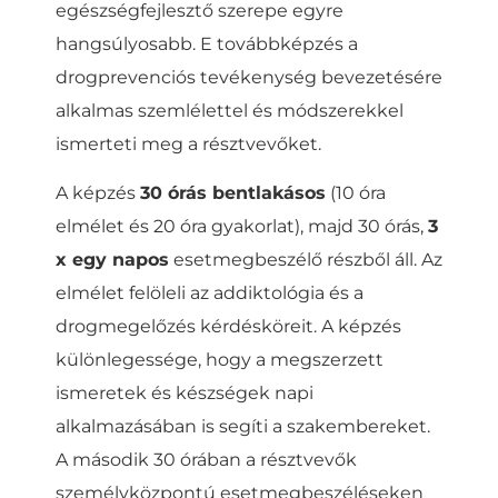
egészségfejlesztő szerepe egyre
hangsúlyosabb. E továbbképzés a
drogprevenciós tevékenység bevezetésére
alkalmas szemlélettel és módszerekkel
ismerteti meg a résztvevőket.
A képzés
30 órás bentlakásos
(10 óra
elmélet és 20 óra gyakorlat), majd 30 órás,
3
x egy napos
esetmegbeszélő részből áll. Az
elmélet felöleli az addiktológia és a
drogmegelőzés kérdésköreit. A képzés
különlegessége, hogy a megszerzett
ismeretek és készségek napi
alkalmazásában is segíti a szakembereket.
A második 30 órában a résztvevők
személyközpontú esetmegbeszéléseken