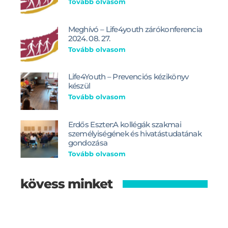
Tovább olvasom
Meghívó – Life4youth zárókonferencia
2024. 08. 27.
Tovább olvasom
Life4Youth – Prevenciós kézikönyv
készül
Tovább olvasom
Erdős Eszter:A kollégák szakmai
személyiségének és hivatástudatának
gondozása
Tovább olvasom
kövess minket