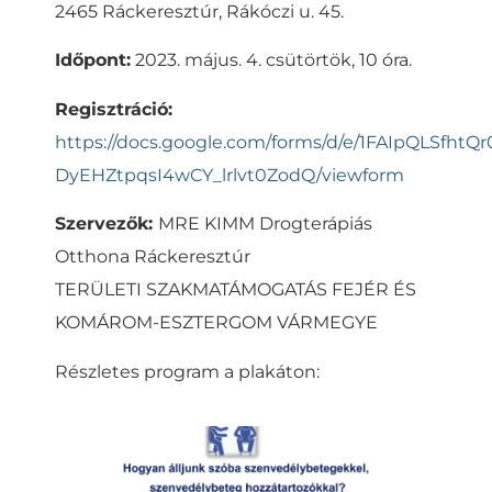
2465 Ráckeresztúr, Rákóczi u. 45.
Időpont:
2023. május. 4. csütörtök, 10 óra.
Regisztráció:
https://docs.google.com/forms/d/e/1FAIpQLSfht
DyEHZtpqsI4wCY_lrlvt0ZodQ/viewform
Szervezők:
MRE KIMM Drogterápiás
Otthona Ráckeresztúr
TERÜLETI SZAKMATÁMOGATÁS FEJÉR ÉS
KOMÁROM-ESZTERGOM VÁRMEGYE
Részletes program a plakáton: