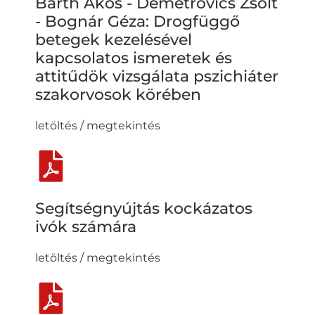
Barth Ákos - Demetrovics Zsolt
- Bognár Géza: Drogfüggő
betegek kezelésével
kapcsolatos ismeretek és
attitűdök vizsgálata pszichiáter
szakorvosok körében
letöltés / megtekintés
Segítségnyújtás kockázatos
ivók számára
letöltés / megtekintés