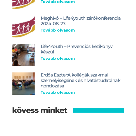
Tovább olvasom
Meghívó – Life4youth zárókonferencia
2024. 08. 27.
Tovább olvasom
Life4Youth – Prevenciós kézikönyv
készül
Tovább olvasom
Erdős Eszter:A kollégák szakmai
személyiségének és hivatástudatának
gondozása
Tovább olvasom
kövess minket